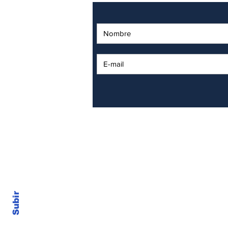
55 5575 1100
daniela.muniz.ateneapharma
Subir