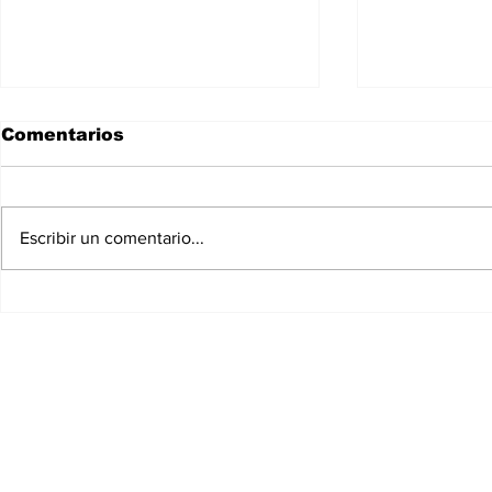
Comentarios
Escribir un comentario...
Fundación del periódico
Nace y fa
The Wall Street Journal
Kahlo
SuscripciÓN