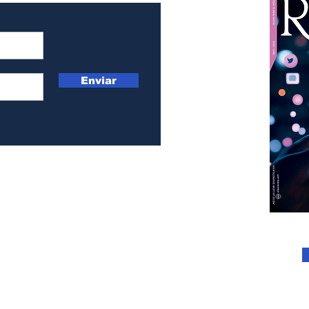
Enviar
@gmail.com
Revista Relax. Lectura terapéutica