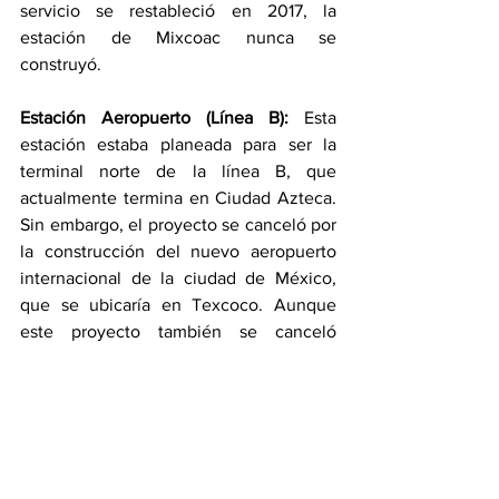
servicio se restableció en 2017, la 
estación de Mixcoac nunca se 
construyó.
Estación Aeropuerto (Línea B):
 Esta 
estación estaba planeada para ser la 
terminal norte de la línea B, que 
actualmente termina en Ciudad Azteca. 
Sin embargo, el proyecto se canceló por 
la construcción del nuevo aeropuerto 
internacional de la ciudad de México, 
que se ubicaría en Texcoco. Aunque 
este proyecto también se canceló 
posteriormente, la estación de 
Aeropuerto nunca se retomó.
Penitenciaría (Línea B):
 Esta estación 
estaba contemplada entre Morelos y 
Flores Magón.