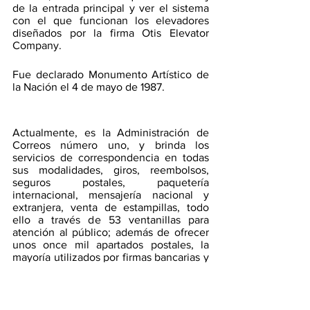
de la entrada principal y ver el sistema 
con el que funcionan los elevadores 
diseñados por la firma Otis Elevator 
Company.
Fue declarado Monumento Artístico de 
la Nación el 4 de mayo de 1987.
Actualmente, es la Administración de 
Correos número uno, y brinda los 
servicios de correspondencia en todas 
sus modalidades, giros, reembolsos, 
seguros postales, paquetería 
internacional, mensajería nacional y 
extranjera, venta de estampillas, todo 
ello a través de 53 ventanillas para 
atención al público; además de ofrecer 
unos once mil apartados postales, la 
mayoría utilizados por firmas bancarias y 
comerciales. Está abierta al público 
incluso sábados y domingos, y nunca, 
desde su apertura, ha dejado de 
funcionar o prestar el servicio de 