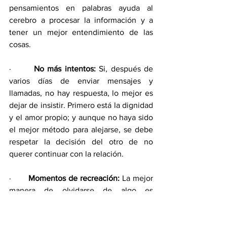
pensamientos en palabras ayuda al 
cerebro a procesar la información y a 
tener un mejor entendimiento de las 
cosas. 
·       
No más intentos: 
Si, después de 
varios días de enviar mensajes y 
llamadas, no hay respuesta, lo mejor es 
dejar de insistir. Primero está la dignidad 
y el amor propio; y aunque no haya sido 
el mejor método para alejarse, se debe 
respetar la decisión del otro de no 
querer continuar con la relación. 
·       
Momentos de recreación: 
La mejor 
manera de olvidarse de algo es 
manteniendo la mente ocupada; por 
ello, resultará terapéutico realizar 
actividades de entretenimiento, como ir 