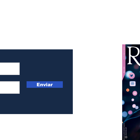
pec
Acción contra la
Migraña
Enviar