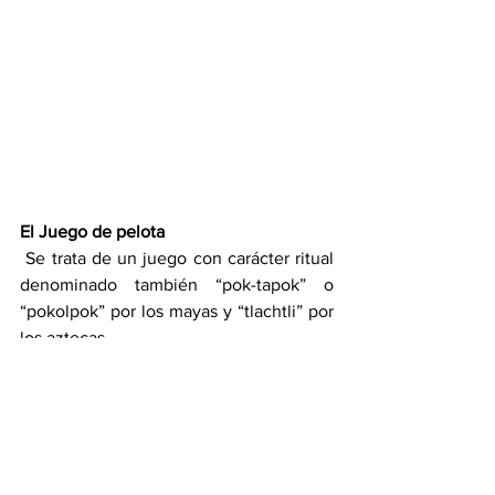
El Juego de pelota
 Se trata de un juego con carácter ritual 
denominado también “pok-tapok” o 
“pokolpok” por los mayas y “tlachtli” por 
los aztecas.
La cancha de Chichén Itzá es la de 
mayores dimensiones de Mesoamérica 
con sus 120 metros de largo por 30 
metros de ancho. Está formada por dos 