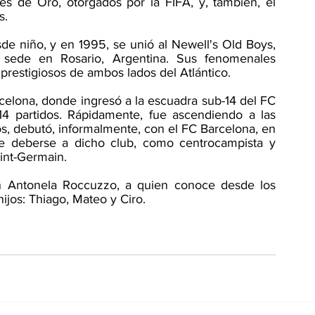
s de Oro, otorgados por la FIFA, y, también, el 
s.
e niño, y en 1995, se unió al Newell's Old Boys, 
n sede en Rosario, Argentina. Sus fenomenales 
 prestigiosos de ambos lados del Atlántico. 
rcelona, donde ingresó a la escuadra sub-14 del FC 
4 partidos. Rápidamente, fue ascendiendo a las 
os, debutó, informalmente, con el FC Barcelona, en 
e deberse a dicho club, como centrocampista y 
int-Germain. 
n Antonela Roccuzzo, a quien conoce desde los 
ijos: Thiago, Mateo y Ciro. 