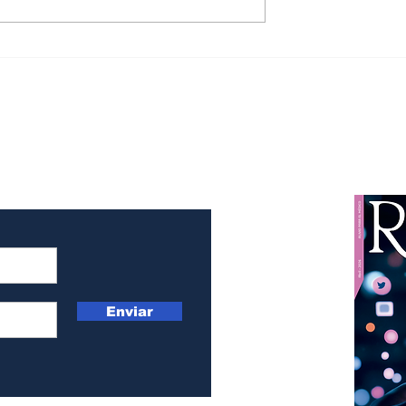
la compañía
Fallece George Wells
Alfa Romeo
Beadle
Enviar