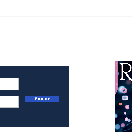
an un polvo
Encuentran metales
detener
pesados en ciertos
as, al
cosméticos
Enviar