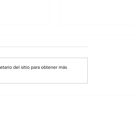
etario del sitio para obtener más
 que salen,
Escritores que tambié
s regresan a
fueron médicos
eca