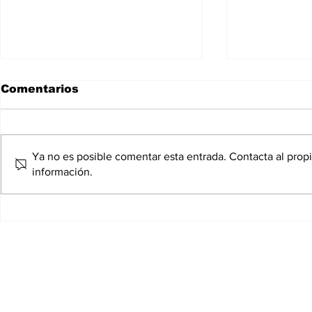
Comentarios
Ya no es posible comentar esta entrada. Contacta al propi
información.
László Krasznahorkai,
Los libros
el húngaro que convirtió
pero jamá
el fin del mundo en
su bibliot
literatura
SuscripciÓN