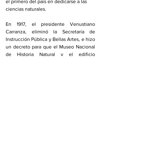
el primero del país en dedicarse a las 
ciencias naturales.
En 1917, el presidente Venustiano 
Carranza, eliminó la Secretaría de 
Instrucción Pública y Bellas Artes, e hizo 
un decreto para que el Museo Nacional 
de Historia Natural y el edificio 
dependieran de la Dirección General de 
Estudios Biológicos, que dependía de la 
nueva Secretaría de Agricultura y 
Fomento.
El museo tenía parte de la colección del 
Museo de las Culturas, así como 
secciones de botánica, zoología, 
biología, mineralogía y geología.  
Resguardó, entre tantas otras piezas, 
una reproducción ósea del 
Diplodocus