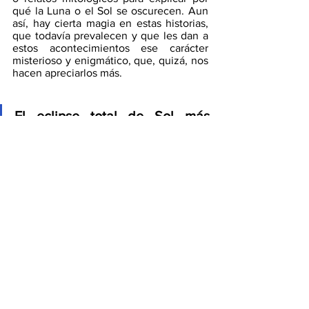
qué la Luna o el Sol se oscurecen. Aun 
así, hay cierta magia en estas historias, 
que todavía prevalecen y que les dan a 
estos acontecimientos ese carácter 
misterioso y enigmático, que, quizá, nos 
hacen apreciarlos más. 
El eclipse total de Sol más 
antiguo del que se tiene 
constancia ocurrió en Ugarit, 
una ciudad de Mesopotamia, en 
el año 1375 a. C., durante la 
disputa de una batalla. De 
hecho, los ejércitos 
interpretaron la repentina 
oscuridad como la ira de los 
dioses.  
Interés general