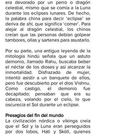
era devorado por un perro o dragón 
celestial, mismo que se comía a la Luna 
durante los eclipses lunares. De hecho, 
la palabra china para decir ‘eclipse’ se 
deriva de 
shi
, que significa ‘comer’. Para 
alejar al dragón celestial, los chinos 
creían que las personas debían golpear 
tambores, ollas y sartenes para asustarlo.  
Por su parte, una antigua leyenda de la 
mitología hindú señala que un astuto 
demonio, llamado Rahu, buscaba beber 
el néctar de los dioses y así alcanzar la 
inmortalidad. Disfrazado de mujer, 
intentó asistir a un banquete de ellos, 
pero fue descubierto por el dios Vishnu. 
Como castigo, el demonio fue 
decapitado; pensaban que era su 
cabeza, volando por el cielo, lo que 
oscurecía el Sol durante un eclipse.   
Presagios del fin del mundo
La civilización nórdica o vikinga creía 
que el Sol y la Luna eran perseguidos 
por dos lobos, Hati y Sköll, quienes 