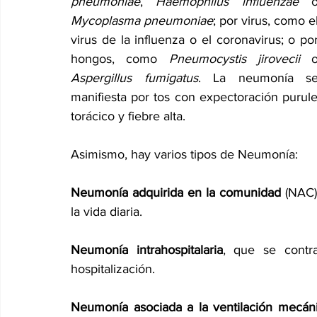
pneumoniae
, 
Haemophilus influenzae
Mycoplasma pneumoniae
; por virus, como el
virus de la influenza o el coronavirus; o por
hongos, como 
Pneumocystis jirovecii
Aspergillus fumigatus
. La neumonía se
manifiesta por tos con expectoración purulent
torácico y fiebre alta. 
Asimismo, hay varios tipos de Neumonía:
Neumonía adquirida en la comunidad
 (NAC)
la vida diaria.
Neumonía intrahospitalaria
, que se contr
hospitalización.
Neumonía asociada a la ventilación mecán