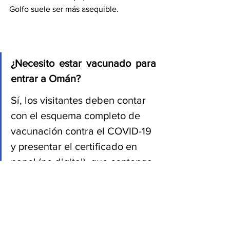
Golfo suele ser más asequible.
¿Necesito estar vacunado para 
entrar a Omán?
Sí, los visitantes deben contar 
con el esquema completo de 
vacunación contra el COVID-19 
y presentar el certificado en 
papel (no digital), que contenga 
un código QR. Deben haber 
recibido dos dosis, o bien, la 
vacuna única aprobada por las 
autoridades sanitarias.