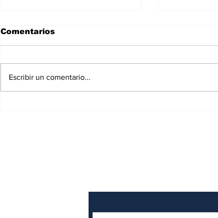
Comentarios
Escribir un comentario...
Se consagra la Catedral
Baja Calif
de Chartres
Quintana 
declarado
SuscripciÓN