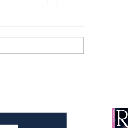
ornia y
Día Internacional de l
Roo son
Personas de Edad
s estados