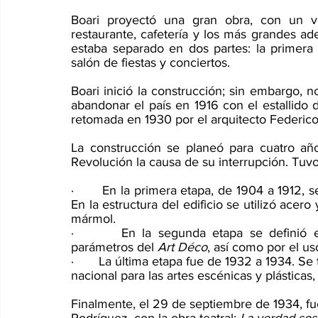
Boari proyectó una gran obra, con un ves
restaurante, cafetería y los más grandes adel
estaba separado en dos partes: la primera
salón de fiestas y conciertos.
Boari inició la construcción; sin embargo, 
abandonar el país en 1916 con el estallido 
retomada en 1930 por el arquitecto Federico
La construcción se planeó para cuatro año
Revolución la causa de su interrupción. Tuvo
·       En la primera etapa, de 1904 a 1912, se
En la estructura del edificio se utilizó acero
mármol.
·       En la segunda etapa se definió el 
parámetros del 
Art Déco
, así como por el u
·       La última etapa fue de 1932 a 1934. 
nacional para las artes escénicas y plásticas,
Finalmente, el 29 de septiembre de 1934, fu
Rodríguez, con la obra teatral: 
La verdad so