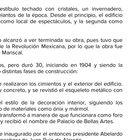
tíbulo techado con cristales, un invernadero, 
antos de la época. Desde el principio, el edificio 
 como local de espectáculos, y la segunda como 
no alcanzó a ver terminada su obra, pues tuvo que 
de la Revolución Mexicana, por lo que la obra fue 
 Mariscal.
s, pero duró 30, iniciando en 1904 y siendo la 
 distintas fases de construcción:
 realizaron los cimientos y el exterior del edificio. 
 y concreto, y se revistió el esqueleto metálico con 
estilo de la decoración interior, siguiendo los 
so de materiales como ónix y mármol. 
Se transformó a manera de que funcionara como foro 
 y recibió el nombre de Palacio de Bellas Artes. 
e inaugurado por el entonces presidente Abelardo 
spechosa
 de Juan Ruíz de Alarcón.