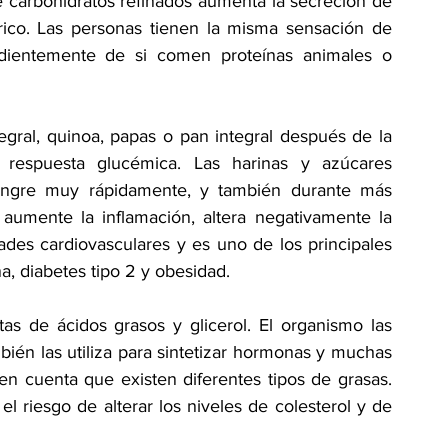
carbohidratos refinados aumenta la secreción de 
rico. Las personas tienen la misma sensación de 
ndientemente de si comen proteínas animales o 
egral, quinoa, papas o pan integral después de la 
 respuesta glucémica. Las harinas y azúcares 
angre muy rápidamente, y también durante más 
aumente la inflamación, altera negativamente la 
des cardiovasculares y es uno de los principales 
na, diabetes tipo 2 y obesidad.
s de ácidos grasos y glicerol. El organismo las 
ién las utiliza para sintetizar hormonas y muchas 
en cuenta que existen diferentes tipos de grasas. 
 riesgo de alterar los niveles de colesterol y de 