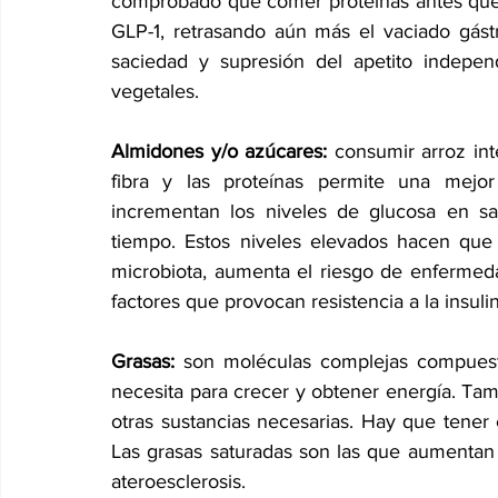
comprobado que comer proteínas antes que 
GLP-1, retrasando aún más el vaciado gást
saciedad y supresión del apetito indepe
vegetales.
Almidones y/o azúcares:
 consumir arroz int
fibra y las proteínas permite una mejor
incrementan los niveles de glucosa en s
tiempo. Estos niveles elevados hacen que 
microbiota, aumenta el riesgo de enfermeda
factores que provocan resistencia a la insuli
Grasas: 
son moléculas complejas compuesta
necesita para crecer y obtener energía. Tamb
otras sustancias necesarias. Hay que tener 
Las grasas saturadas son las que aumentan el
ateroesclerosis.