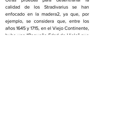
calidad de los Stradivarius se han 
enfocado en la madera2, ya que, por 
ejemplo, se considera que, entre los 
años 1645 y 1715, en el Viejo Continente, 
hubo una “Pequeña Edad de Hielo” que 
pudo haber determinado la calidad de la 
madera existente y, por lo tanto, la 
producción de los mencionados 
instrumentos; empero, estas 
apreciaciones han sido cuestionadas 
debido a que, en algunos violines 
examinados, se han encontrado en la 
madera, anillos estrechos, en tanto que 
en otros lucen espaciados. 
Por si fuera poco, en 2009, los 
fabricantes de violines Empa crearon un 
ejemplar biotecnológico, el cual 