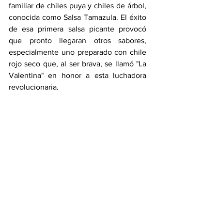
familiar de chiles puya y chiles de árbol, 
conocida como Salsa Tamazula. El éxito 
de esa primera salsa picante provocó 
que pronto llegaran otros sabores, 
especialmente uno preparado con chile 
rojo seco que, al ser brava, se llamó "La 
Valentina" en honor a esta luchadora 
revolucionaria.
Hoy en día, esta salsa se puede 
encontrar en varios países del mundo, 
como Estados Unidos, España y Canadá. 
Y aun así, los mexicanos que viajan al 
extranjero suelen llevar consigo una 
codiciada botella de Salsa Valentina en 
sus maletas.
Además de esta famosa salsa, a 
Valentina Ramírez se le recuerda con un 