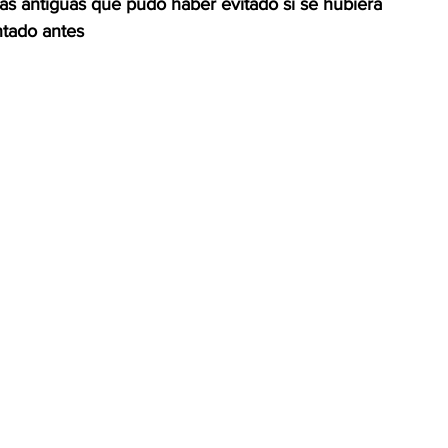
as antiguas que pudo haber evitado si se hubiera 
ntado antes