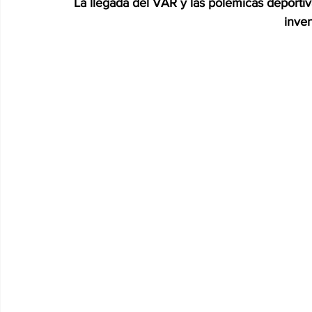
La llegada del VAR y las polémicas deportiv
inve