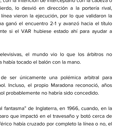
 con la intención de interceptarlo con la cabeza o 
do, lo desvió en dirección a la portería rival, 
línea vieron la ejecución, por lo que validaron la 
na ganó el encuentro 2-1 y avanzó hacia el título 
ente si el VAR hubiese estado ahí para ayudar a 
elevisivas, el mundo vio lo que los árbitros no 
 había tocado el balón con la mano.  
de ser únicamente una polémica arbitral para 
bol. Incluso, el propio Maradona reconoció, años 
 gol probablemente no habría sido concedido. 
 fantasma” de Inglaterra, en 1966, cuando, en la 
sparo que impactó en el travesaño y botó cerca de 
férico había cruzado por completo la línea o no, el 