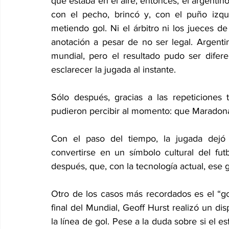
que estaba en el aire; entonces, el argentino,
con el pecho, brincó y, con el puño izquier
metiendo gol. Ni el árbitro ni los jueces de 
anotación a pesar de no ser legal. Argenti
mundial, pero el resultado pudo ser difer
esclarecer la jugada al instante.  
Sólo después, gracias a las repeticiones t
pudieron percibir al momento: que Maradona
Con el paso del tiempo, la jugada dejó 
convertirse en un símbolo cultural del fut
después, que, con la tecnología actual, ese
Otro de los casos más recordados es el “gol
final del Mundial, Geoff Hurst realizó un di
la línea de gol. Pese a la duda sobre si el es