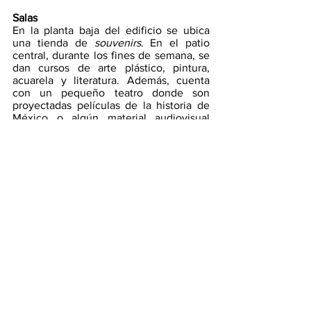
Salas
En la planta baja del edificio se ubica 
una tienda de 
souvenirs
. En el patio 
central, durante los fines de semana, se 
dan cursos de arte plástico, pintura, 
acuarela y literatura. Además, cuenta 
con un pequeño teatro donde son 
proyectadas películas de la historia de 
México o algún material audiovisual 
referente a la exposición temporal en 
turno.
Tiene una espléndida biblioteca, con 
una gran colección de libros, 
documentos y revistas, todo en torno al 
arte mexicano, aunque también hay 
sobre teología, arquitectura, historia o 
antropología. El libro más antiguo que 
tiene es de 1544 y fue escrito por 
Constantino Cypri. Cualquiera puede 
acudir a consultar libros, y hay una zona 
reservada donde se tienen que utilizar 
guantes y cubrebocas.