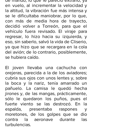
de mando, lo que le pareció extraño; ya 
en vuelo, al incrementar la velocidad y 
la altitud, la vibración fue más intensa y 
se le dificultaba maniobrar, por lo que, 
con más de media hora de trayecto, 
decidió volver a Torreón, para que el 
vehículo fuera revisado. El viraje para 
regresar, lo hizo hacia su izquierda, y 
eso, sin saberlo, salvó la vida de Cliserio, 
ya que hizo que se recargara en la cola 
del avión; de lo contrario, posiblemente, 
se hubiera caído.
El joven llevaba una cachucha con 
orejeras, parecida a la de los aviadores; 
cubría sus ojos con unos lentes y, sobre 
la boca y la nariz, tenía amarrado un 
pañuelo. La camisa le quedó hecha 
jirones y, de las mangas, prácticamente, 
sólo le quedaron los puños, pues el 
fuerte viento se las destrozó. En la 
espalda, presentaba raspones y 
moretones, de los golpes que se dio 
contra la aeronave durante las 
turbulencias.