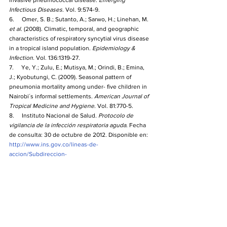
invasive pneumococcal disease. 
Emerging 
Infectious Diseases
. Vol. 9:574-9.  
6.     Omer, S. B.; Sutanto, A.; Sarwo, H.; Linehan, M. 
et al
. (2008). Climatic, temporal, and geographic 
characteristics of respiratory syncytial virus disease 
in a tropical island population. 
Epidemiology & 
Infection. 
Vol. 136:1319-27.
7.     Ye, Y.; Zulu, E.; Mutisya, M.; Orindi, B.; Emina, 
J.; Kyobutungi, C. (2009). Seasonal pattern of 
pneumonia mortality among under- five children in 
Nairobi´s informal settlements. 
American Journal of 
Tropical Medicine and Hygiene
. Vol. 81:770-5. 
8.     Instituto Nacional de Salud
. Protocolo de 
vigilancia de la infección respiratoria aguda
. Fecha 
de consulta: 30 de octubre de 2012. Disponible en: 
http://www.ins.gov.co/lineas-de-
accion/Subdireccion-
Vigilancia/sivigila/Protocolos%20SIVIGILA/PRO-
R02.003.0000-010%20IRA.pdf
. 
9.     Lessler, J.; Reich, N. G.; Brookmeyer, R.; Perl, T. 
M.; Nelson, K. E.; Cummings, D. A. (2009). 
Incubation periods of acute respiratory viral 
infections: A systematic review. 
Lancet Infectious 
Diseases
. Vol. 9:291-300.