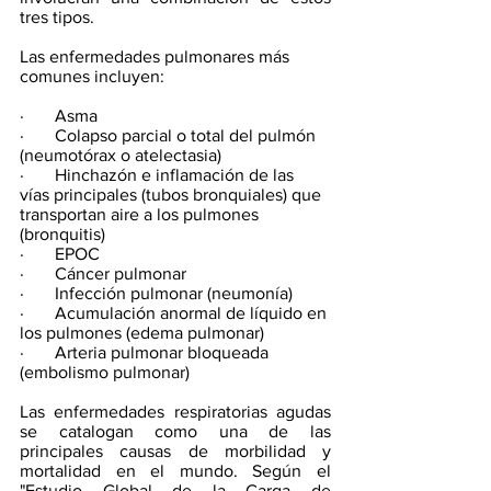
tres tipos.
Las enfermedades pulmonares más 
comunes incluyen:
·       Asma
·       Colapso parcial o total del pulmón 
(neumotórax o atelectasia)
·       Hinchazón e inflamación de las 
vías principales (tubos bronquiales) que 
transportan aire a los pulmones 
(bronquitis)
·       EPOC
·       Cáncer pulmonar
·       Infección pulmonar (neumonía)
·       Acumulación anormal de líquido en 
los pulmones (edema pulmonar)
·       Arteria pulmonar bloqueada 
(embolismo pulmonar)
Las enfermedades respiratorias agudas 
se catalogan como una de las 
principales causas de morbilidad y 
mortalidad en el mundo. Según el 
"Estudio Global de la Carga de 