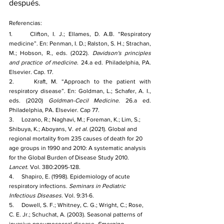
después.
Referencias:
1.     Clifton, I. J.; Ellames, D. A.B. “Respiratory 
medicine”. En: Penman, I. D.; Ralston, S. H.; Strachan, 
M.; Hobson, R., eds. (2022). 
Davidson's principles 
and practice of medicine
. 24.a ed. Philadelphia, PA. 
Elsevier. Cap. 17.
2.     Kraft, M. “Approach to the patient with 
respiratory disease”. En: Goldman, L.; Schafer, A. I., 
eds. (2020) 
Goldman-Cecil Medicine
. 26.a ed. 
Philadelphia, PA. Elsevier. Cap 77.
3.     Lozano, R.; Naghavi, M.; Foreman, K.; Lim, S.; 
Shibuya, K.; Aboyans, V. 
et al
. (2021). Global and 
regional mortality from 235 causes of death for 20 
age groups in 1990 and 2010: A systematic analysis 
for the Global Burden of Disease Study 2010. 
Lancet
. Vol. 380:2095-128. 
4.     Shapiro, E. (1998). Epidemiology of acute 
respiratory infections. 
Seminars in Pediatric 
Infectious Diseases
. Vol. 9:31-6.  
5.     Dowell, S. F.; Whitney, C. G.; Wright, C.; Rose, 
C. E. Jr.; Schuchat, A. (2003). Seasonal patterns of 