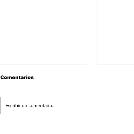
Comentarios
Escribir un comentario...
Las haciendas en
Arroyo Se
México: origen,
visual de