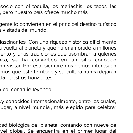
cie con el tequila, los mariachis, los tacos, las 
as, pero nuestro país ofrece mucho más. 
gente lo convierten en el principal destino turístico 
 visitada del mundo. 
ascinantes. Con una riqueza histórica difícilmente 
 vuelta al planeta y que ha enamorado a millones 
liento y unas tradiciones que asombran a quienes 
rca, se ha convertido en un sitio conocido 
 visitar. Por eso, siempre nos hemos interesado 
os que este territorio y su cultura nunca dejarán 
a nuestros horizontes. 
xico, continúe leyendo. 
muy conocidos internacionalmente, entre los cuales, 
gar, a nivel mundial, más elegido para celebrar 
sidad biológica del planeta, contando con nueve de 
ivel global. Se encuentra en el primer lugar del 