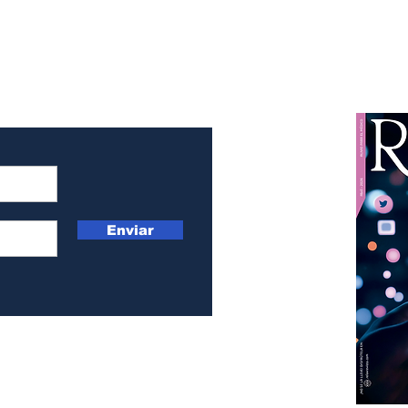
ete mil años
historia, arte y tradici
Enviar