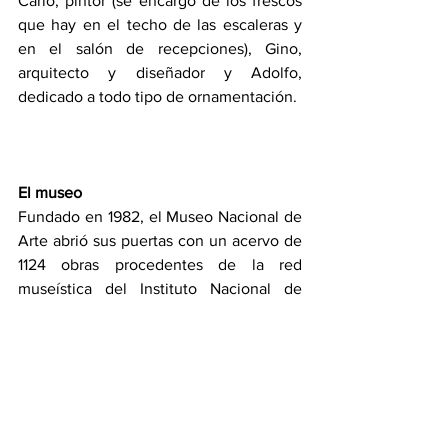
Carlo, pintor (se encargó de los frescos 
que hay en el techo de las escaleras y 
en el salón de recepciones), Gino, 
arquitecto y diseñador y Adolfo, 
dedicado a todo tipo de ornamentación.
El museo
Fundado en 1982, el Museo Nacional de 
Arte abrió sus puertas con un acervo de 
1124 obras procedentes de la red 
museística del Instituto Nacional de 
Bellas Artes y de sus distintas 
dependencias. Desde entonces,
su objetivo ha sido conservar, custodiar, 
exhibir y difundir la creación artística
producida en México –por locales y 
extranjeros– entre 1550 y 1954; 