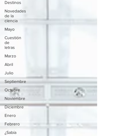
Destinos
Novedades
de la
ciencia
Mayo
Cuestión
de
letras
Marzo
Abril
Julio
Septiembre
Octubre
Noviembre
Diciembre
Enero
Febrero
¿Sabía