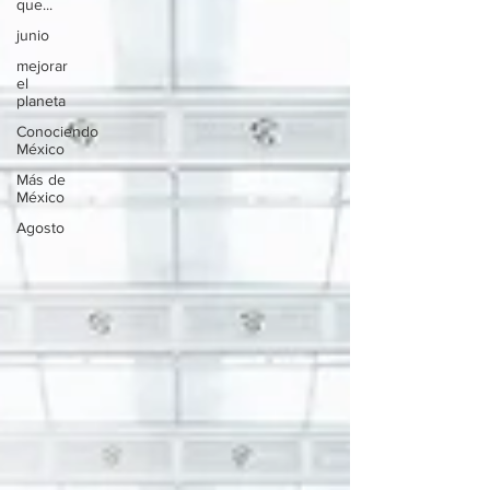
que...
junio
mejorar
el
planeta
Conociendo
México
Más de
México
Agosto