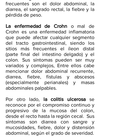
frecuentes son el dolor abdominal, la 
diarrea, el sangrado rectal, la fiebre y la 
pérdida de peso.
La enfermedad de Crohn
 o mal de 
Crohn es una enfermedad inflamatoria 
que puede afectar cualquier segmento 
del tracto gastrointestinal, siendo los 
sitios más frecuentes el íleon distal 
(parte final del intestino delgado) y el 
colon. Sus síntomas pueden ser muy 
variados y complejos, Entre ellos cabe 
mencionar dolor abdominal recurrente, 
diarrea, fiebre, fístulas y abscesos 
(especialmente perianales) y masas 
abdominales palpables.
Por otro lado, 
la colitis ulcerosa
 se 
reconoce por el compromiso continuo y 
progresivo de la mu
cosa del colon, 
desde el recto hasta la región cecal.  Sus 
síntomas son diarrea con sangre y 
mucosidades, fiebre, dolor y distensión 
abdominal, según el grado de severidad.