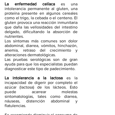
La enfermedad celíaca
 es una 
intolerancia permanente al gluten, una 
pro
teína presente en algunos cereales 
como el trigo, la cebada o el centeno. El 
gluten provoca una reacción inmunitaria 
que daña las vellosidades del intestino 
delgado, dificultando la absorción de 
nutrientes. 
Los síntomas más comunes son dolor 
abdominal, diarrea, vómitos, hinchazón, 
anemia, retraso del crecimiento y 
alteraciones dermatológicas.
Las pruebas serológicas son de gran 
ayuda para que los especialistas puedan 
diagnosticar este tipo de padecimiento. 
La intolerancia a la lactosa
 es la 
incapacidad de digerir por completo el 
azúcar (lactosa) de los lácteos. Esto 
puede acarrear molestas 
sintomatologías, tales como diarrea, 
náuseas, distención abdominal y 
flatulencias.
Se recomienda disminuir el consumo de 