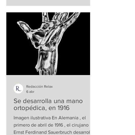
efeméride fue promovida en 2007, por
la Red de Ciudadanía Activa, vinculada
a la organización ciudadana italiana
Cittadinanzattiva, con el propósito de
fortalecer la conciencia sobre la
participación activa de los pacientes en
su propio cuidado. El fundamento de
esta conmemoración se encue
Redacción Relax
6 abr
Se desarrolla una mano
ortopédica, en 1916
Imagen ilustrativa En Alemania , el
primero de abril de 1916 , el cirujano
Ernst Ferdinand Sauerbruch desarrolló