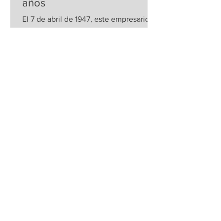
años
El 7 de abril de 1947, este empresario
estadounidense, pionero de la industria
automotriz, considerado el padre de las
líneas de...
Redacción Relax