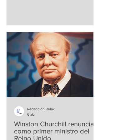
una de las primeras manos ortopédicas
funcionales para amputados, según
algunas fuentes, marcando un avance
pionero en la cirugía reconstructiva y la
rehabilitación. Su trabajo surgió en el
contexto de la Primera Guerra Mundial ,
cuando numerosos soldados
regresaban con lesiones traumáticas en
las extremidades, y había una urgente
necesidad de soluciones que
Redacción Relax
6 abr
Winston Churchill renuncia
como primer ministro del
Reino Unido