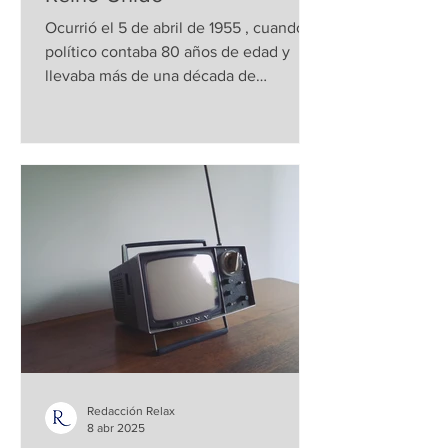
Ocurrió el 5 de abril de 1955 , cuando el
político contaba 80 años de edad y
llevaba más de una década de
liderazgo interrumpido, durante el
reinado de la reina Isabel II, destacando
su emblemático papel durante la
Segunda Guerra Mundial . Su decisión
de dimitir respondió principalmente a
problemas de salud, que incluían varios
derrames cerebrales, sumados al
desgaste acumulado por décadas de
servicio político activo. Churchill,
reconocido por su firme liderazgo en
tiempos
Redacción Relax
8 abr 2025