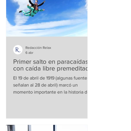
Redacción Relax
6 abr
Primer salto en paracaídas,
con caída libre premeditada
El 19 de abril de 1919 (algunas fuentes
señalan al 28 de abril) marcó un
momento importante en la historia de la
aviación y del paracaidismo, pues el
aviador estadounidense Leslie Leroy
Irvin realizó el primer salto en
paracaídas, con caída libre premeditada
, un hecho que transformó la forma en