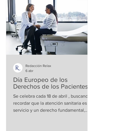
la que los pilotos podían salvar sus
vidas en caso de emergencia. Antes de
este acontecimiento, los paracaídas se
abrían de manera automática al
abandonar la aeronave, ya que estaban
Redacción Relax
6 abr
Día Europeo de los
Derechos de los Pacientes
Se celebra cada 18 de abril , buscando
recordar que la atención sanitaria es un
servicio y un derecho fundamental,
donde el trato debe ser más humano,
digno, justo y personalizado. Esta