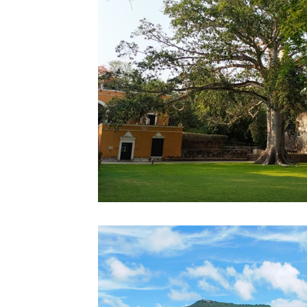
Diciembre
Enero
Febrero
¿S
Más de México
Agosto