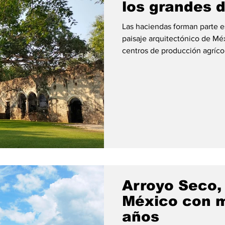
los grandes 
abía que...
junio
mejorar el planeta
Conoc
Las haciendas forman parte es
paisaje arquitectónico de Méx
centros de producción agrícol
moldearon regiones enteras d
en auténticos pequeños reinos 
talleres, acueductos, vivienda
enormes casas principales q
sus propiet
Arroyo Seco, 
México con m
años