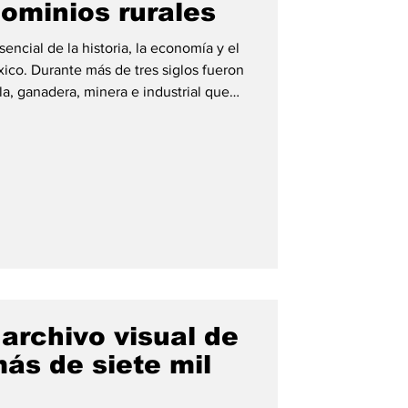
dominios rurales
iendo México
encial de la historia, la economía y el
ico. Durante más de tres siglos fueron
a, ganadera, minera e industrial que
el país. Algunas llegaron a convertirse
rurales: tenían iglesias, trojes,
s para trabajadores, molinos, capillas y
ue reflejaban el poder económico de
archivo visual de
ás de siete mil