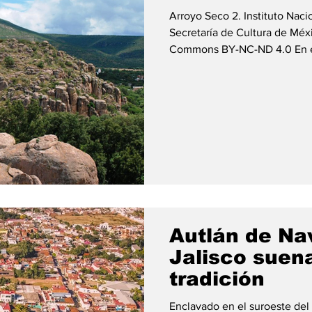
Arroyo Seco 2. Instituto Naci
Secretaría de Cultura de México. 
Commons BY-NC-ND 4.0 En el corazón semidesértico del noreste
de Guanajuato, en un pequeño 
Victoria, donde la tierra pare
sol inclemente, se encuentra 
fascinantes y menos conocido
Arroyo Seco. Este sitio, encl
Autlán de Na
Jalisco suena
tradición
Enclavado en el suroeste del