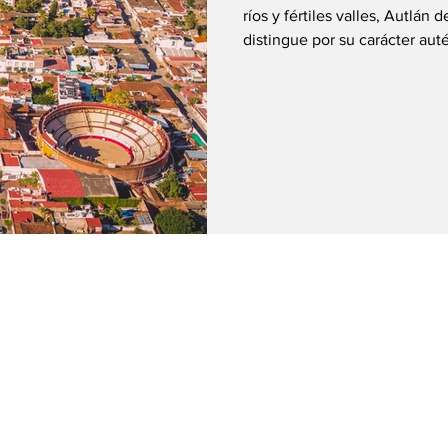
ríos y fértiles valles, Autlán
distingue por su carácter auté
su estrecha relación con la música, e
muchos el nombre de Autlán 
del legendario músico Carlos 
ofrece mucho más que un dato
raíces indígenas, el