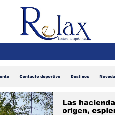
iento
Contacto deportivo
Destinos
Noveda
Abril
Julio
Septiembre
Octubre
No
Las hacienda
origen, esple