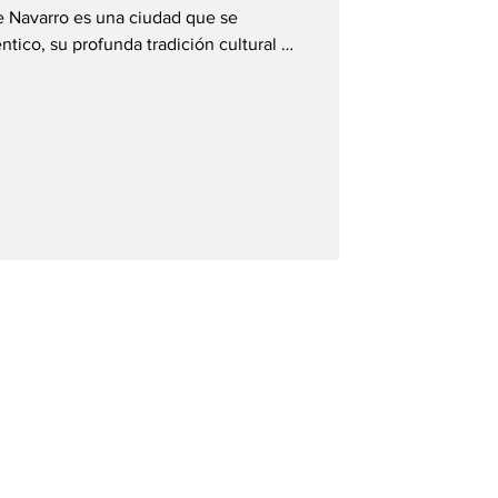
 de Navarro es una ciudad que se
ntico, su profunda tradición cultural y
l arte y la historia. Aunque para
resuena de inmediato por ser la cuna
Santana, este municipio jalisciense
 célebre: es un lugar donde las