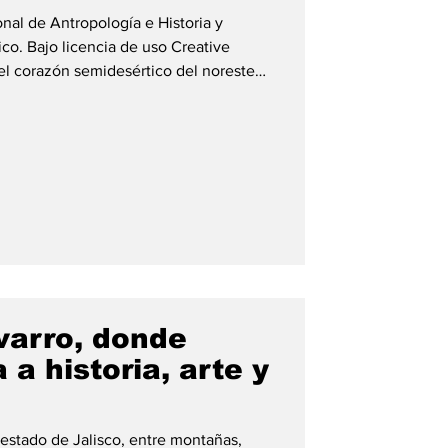
onal de Antropología e Historia y
Bajo licencia de uso Creative
y fértil valle del municipio de
ce guardar secretos milenarios bajo el
uno de los tesoros culturales más
s del país: la zona arqueológica de
av
varro, donde
 a historia, arte y
 estado de Jalisco, entre montañas,